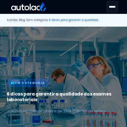
Autolac
›
Blog
›
Sem categoria
›
6 dicas para garantir a qualidade dos exames laboratoriais
SEM CATEGORIA
6 dicas para garantir a qualidade dos exames
laboratoriais
AUTOLAC
10 de janeiro de 2018
18 min de leitura